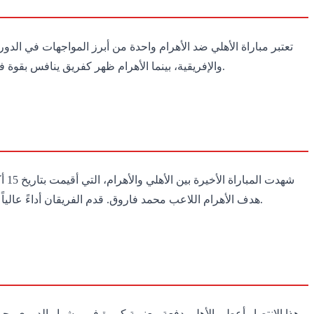
تعتبر مباراة الأهلي ضد الأهرام واحدة من أبرز المواجهات في الدو
والإفريقية، بينما الأهرام ظهر كفريق ينافس بقوة في السنوات الأخيرة. تشكل هذه المواجهة أهمية خاصة لجماهير الفريقين، حيث تعد من النقاط المحورية في تحديد مكاتب الفرق وصراع القمة.
هدف الأهرام اللاعب محمد فاروق. قدم الفريقان أداءً عالياً وحضوراً جماهيرياً مميزاً، حيث حضر أكثر من 30,000 مشجع. كما شهدت المباراة عدة فرص ضائعة وكروت صفراء، مما زاد من حماس اللقاء.
هذا الانتصار أعطى الأهلي دفعة معنوية كبيرة في مشوار الدوري، حي