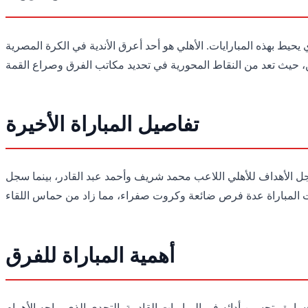
يحيط بهذه المبارايات. الأهلي هو أحد أعرق الأندية في الكرة المصرية
تفاصيل المباراة الأخيرة
اة الأخيرة بين الأهلي والأهرام، التي أقيمت بتاريخ 15 أكتوبر 2023، تنافساً شديداً بين الفريقين، حيث انتهت بفوز الأهلي 2-1. سجل الأهداف للأهلي اللاعب محمد شريف وأحمد عبد القادر، بينما سجل
أهمية المباراة للفرق
رة وتحسين أدائه في المباريات القادمة. التحدي الذي يواجه الأهرام