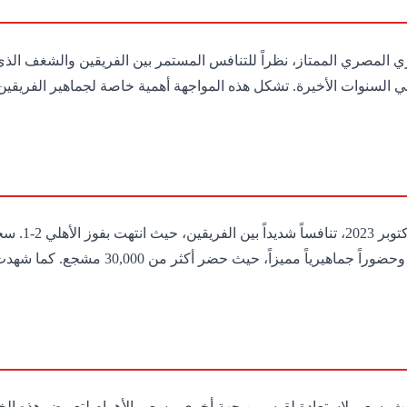
ري المصري الممتاز، نظراً للتنافس المستمر بين الفريقين والشغف الذي 
شهدت المبار
ث يسعى لاستعادة لقبه. من جهة أخرى، يسعى الأهرام لتعويض هذه الخسا