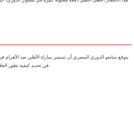
يتوقع متابعو الدوري المصري أن تستمر مباراة الأهلي ضد الأهرام 
في تحديد كيفية تطور العلاقات بينهما في المستقبل. يراقب المشجعون بفارغ الصبر المواجهات القادمة، حيث تعد بالنكهة التنافسية التي لطالما أحبها جمهور كرة القدم.