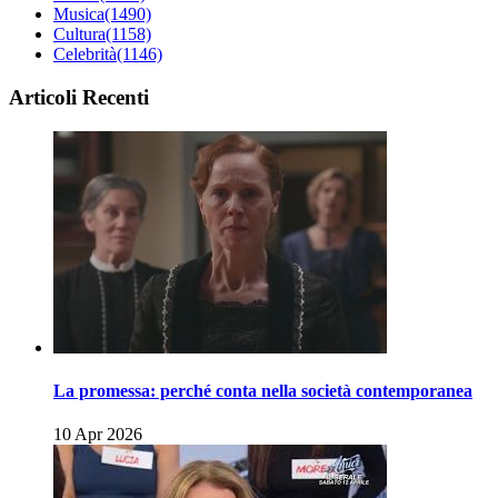
Musica
(1490)
Cultura
(1158)
Celebrità
(1146)
Articoli Recenti
La promessa: perché conta nella società contemporanea
10 Apr 2026