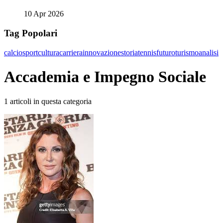
10 Apr 2026
Tag Popolari
calcio
sport
cultura
carriera
innovazione
storia
tennis
futuro
turismo
analisi
Accademia e Impegno Sociale
1 articoli in questa categoria