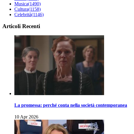
Musica
(1490)
Cultura
(1158)
Celebrità
(1146)
Articoli Recenti
La promessa: perché conta nella società contemporanea
10 Apr 2026