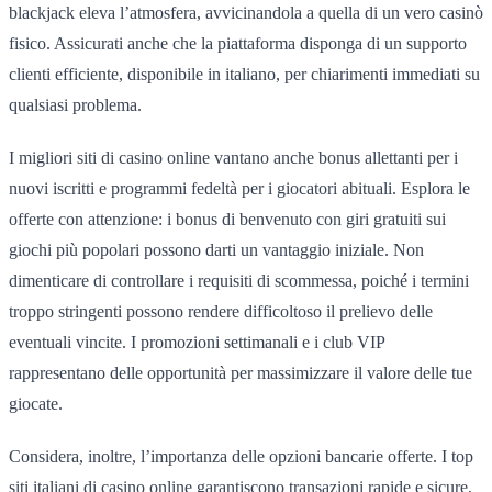
blackjack eleva l’atmosfera, avvicinandola a quella di un vero casinò
fisico. Assicurati anche che la piattaforma disponga di un supporto
clienti efficiente, disponibile in italiano, per chiarimenti immediati su
qualsiasi problema.
I migliori siti di casino online vantano anche bonus allettanti per i
nuovi iscritti e programmi fedeltà per i giocatori abituali. Esplora le
offerte con attenzione: i bonus di benvenuto con giri gratuiti sui
giochi più popolari possono darti un vantaggio iniziale. Non
dimenticare di controllare i requisiti di scommessa, poiché i termini
troppo stringenti possono rendere difficoltoso il prelievo delle
eventuali vincite. I promozioni settimanali e i club VIP
rappresentano delle opportunità per massimizzare il valore delle tue
giocate.
Considera, inoltre, l’importanza delle opzioni bancarie offerte. I top
siti italiani di casino online garantiscono transazioni rapide e sicure,