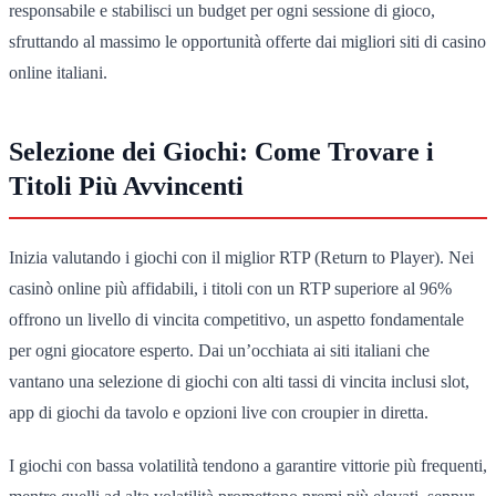
responsabile e stabilisci un budget per ogni sessione di gioco,
sfruttando al massimo le opportunità offerte dai migliori siti di casino
online italiani.
Selezione dei Giochi: Come Trovare i
Titoli Più Avvincenti
Inizia valutando i giochi con il miglior RTP (Return to Player). Nei
casinò online più affidabili, i titoli con un RTP superiore al 96%
offrono un livello di vincita competitivo, un aspetto fondamentale
per ogni giocatore esperto. Dai un’occhiata ai siti italiani che
vantano una selezione di giochi con alti tassi di vincita inclusi slot,
app di giochi da tavolo e opzioni live con croupier in diretta.
I giochi con bassa volatilità tendono a garantire vittorie più frequenti,