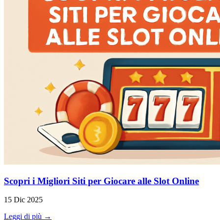
Scopri i Migliori Siti per Giocare alle Slot Online
15 Dic 2025
Leggi di più →