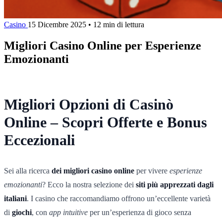
Casino
15 Dicembre 2025
•
12 min di lettura
Migliori Casino Online per Esperienze
Emozionanti
Migliori Opzioni di Casinò
Online – Scopri Offerte e Bonus
Eccezionali
Sei alla ricerca
dei migliori casino online
per vivere
esperienze
emozionanti
? Ecco la nostra selezione dei
siti più apprezzati dagli
italiani
. I casino che raccomandiamo offrono un’eccellente varietà
di
giochi
, con
app intuitive
per un’esperienza di gioco senza