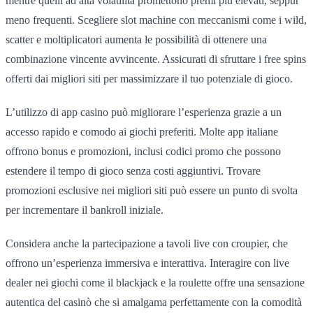
mentre quelli ad alta volatilità promettono premi più elevati, seppur
meno frequenti. Scegliere slot machine con meccanismi come i wild,
scatter e moltiplicatori aumenta le possibilità di ottenere una
combinazione vincente avvincente. Assicurati di sfruttare i free spins
offerti dai migliori siti per massimizzare il tuo potenziale di gioco.
L’utilizzo di app casino può migliorare l’esperienza grazie a un
accesso rapido e comodo ai giochi preferiti. Molte app italiane
offrono bonus e promozioni, inclusi codici promo che possono
estendere il tempo di gioco senza costi aggiuntivi. Trovare
promozioni esclusive nei migliori siti può essere un punto di svolta
per incrementare il bankroll iniziale.
Considera anche la partecipazione a tavoli live con croupier, che
offrono un’esperienza immersiva e interattiva. Interagire con live
dealer nei giochi come il blackjack e la roulette offre una sensazione
autentica del casinò che si amalgama perfettamente con la comodità