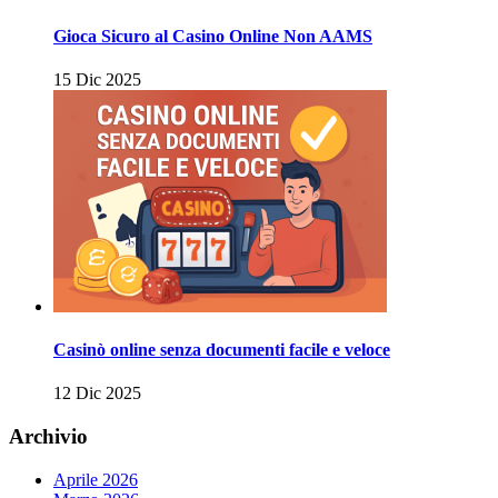
Gioca Sicuro al Casino Online Non AAMS
15 Dic 2025
Casinò online senza documenti facile e veloce
12 Dic 2025
Archivio
Aprile 2026