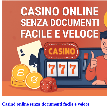
Casinò online senza documenti facile e veloce