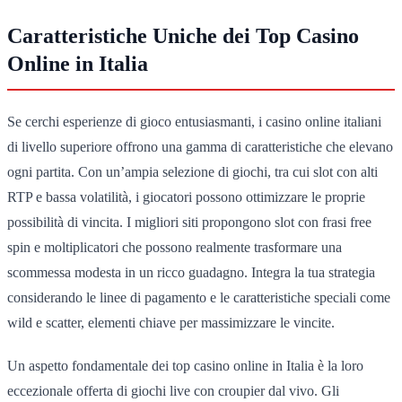
Caratteristiche Uniche dei Top Casino
Online in Italia
Se cerchi esperienze di gioco entusiasmanti, i casino online italiani
di livello superiore offrono una gamma di caratteristiche che elevano
ogni partita. Con un’ampia selezione di giochi, tra cui slot con alti
RTP e bassa volatilità, i giocatori possono ottimizzare le proprie
possibilità di vincita. I migliori siti propongono slot con frasi free
spin e moltiplicatori che possono realmente trasformare una
scommessa modesta in un ricco guadagno. Integra la tua strategia
considerando le linee di pagamento e le caratteristiche speciali come
wild e scatter, elementi chiave per massimizzare le vincite.
Un aspetto fondamentale dei top casino online in Italia è la loro
eccezionale offerta di giochi live con croupier dal vivo. Gli