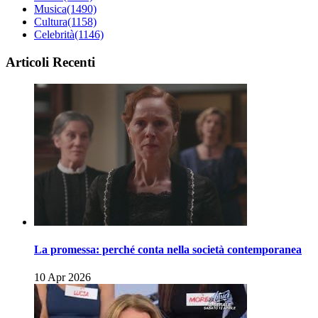
Musica
(1490)
Cultura
(1158)
Celebrità
(1146)
Articoli Recenti
La promessa: perché conta nella società contemporanea
10 Apr 2026