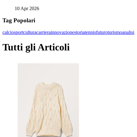
10 Apr 2026
Tag Popolari
calcio
sport
cultura
carriera
innovazione
storia
tennis
futuro
turismo
analisi
Tutti gli Articoli