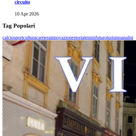
circuito
10 Apr 2026
Tag Popolari
calcio
sport
cultura
carriera
innovazione
storia
tennis
futuro
turismo
analisi