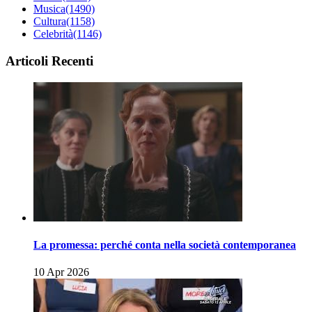
Musica
(1490)
Cultura
(1158)
Celebrità
(1146)
Articoli Recenti
La promessa: perché conta nella società contemporanea
10 Apr 2026