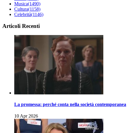
Musica
(1490)
Cultura
(1158)
Celebrità
(1146)
Articoli Recenti
La promessa: perché conta nella società contemporanea
10 Apr 2026