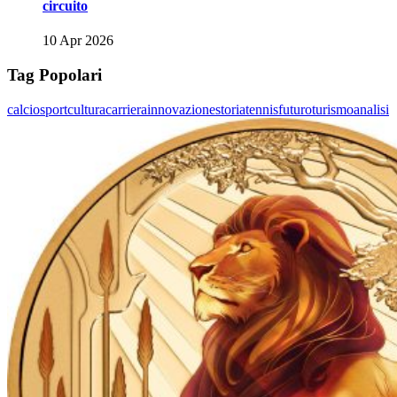
circuito
10 Apr 2026
Tag Popolari
calcio
sport
cultura
carriera
innovazione
storia
tennis
futuro
turismo
analisi