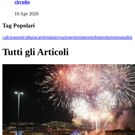
circuito
10 Apr 2026
Tag Popolari
calcio
sport
cultura
carriera
innovazione
storia
tennis
futuro
turismo
analisi
Tutti gli Articoli