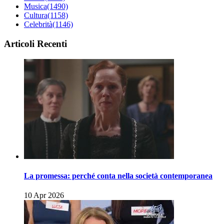
Musica
(1490)
Cultura
(1158)
Celebrità
(1146)
Articoli Recenti
La promessa: perché conta nella società contemporanea
10 Apr 2026