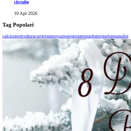
circuito
10 Apr 2026
Tag Popolari
calcio
sport
cultura
carriera
innovazione
storia
tennis
futuro
turismo
analisi