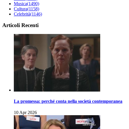
Musica
(1490)
Cultura
(1158)
Celebrità
(1146)
Articoli Recenti
La promessa: perché conta nella società contemporanea
10 Apr 2026