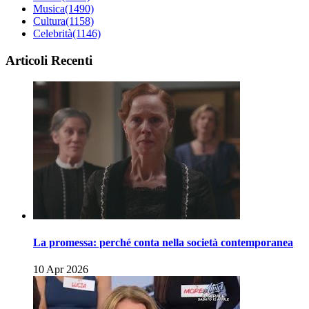
Musica
(1490)
Cultura
(1158)
Celebrità
(1146)
Articoli Recenti
La promessa: perché conta nella società contemporanea
10 Apr 2026