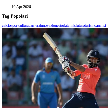
10 Apr 2026
Tag Popolari
calcio
sport
cultura
carriera
innovazione
storia
tennis
futuro
turismo
analisi