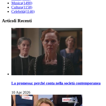
Musica
(1490)
Cultura
(1158)
Celebrità
(1146)
Articoli Recenti
La promessa: perché conta nella società contemporanea
10 Apr 2026