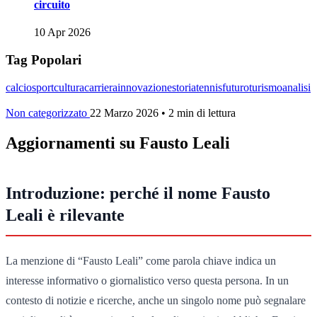
circuito
10 Apr 2026
Tag Popolari
calcio
sport
cultura
carriera
innovazione
storia
tennis
futuro
turismo
analisi
Non categorizzato
22 Marzo 2026
•
2 min di lettura
Aggiornamenti su Fausto Leali
Introduzione: perché il nome Fausto
Leali è rilevante
La menzione di “Fausto Leali” come parola chiave indica un
interesse informativo o giornalistico verso questa persona. In un
contesto di notizie e ricerche, anche un singolo nome può segnalare