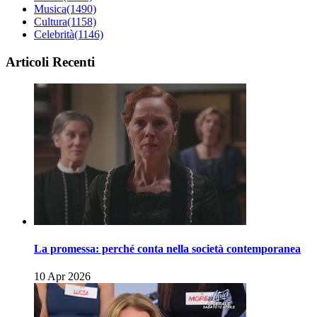
Musica
(1490)
Cultura
(1158)
Celebrità
(1146)
Articoli Recenti
La promessa: perché conta nella società contemporanea
10 Apr 2026