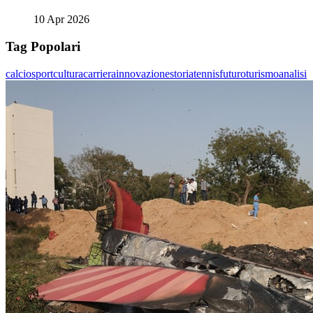
10 Apr 2026
Tag Popolari
calcio
sport
cultura
carriera
innovazione
storia
tennis
futuro
turismo
analisi