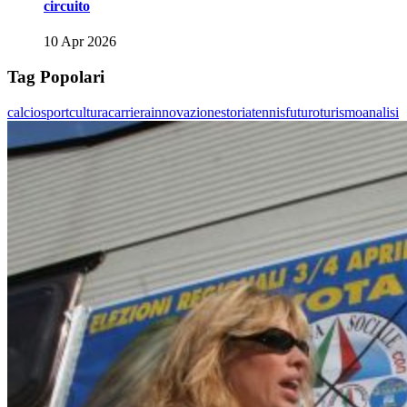
circuito
10 Apr 2026
Tag Popolari
calcio
sport
cultura
carriera
innovazione
storia
tennis
futuro
turismo
analisi