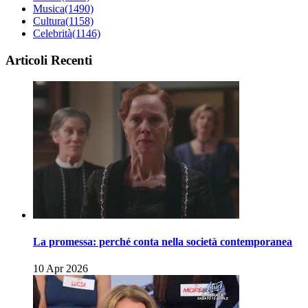
Musica
(1490)
Cultura
(1158)
Celebrità
(1146)
Articoli Recenti
La promessa: perché conta nella società contemporanea
10 Apr 2026