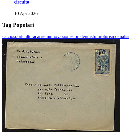
circuito
10 Apr 2026
Tag Popolari
calcio
sport
cultura
carriera
innovazione
storia
tennis
futuro
turismo
analisi