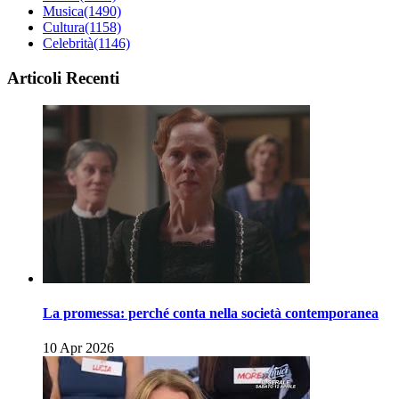
Musica
(1490)
Cultura
(1158)
Celebrità
(1146)
Articoli Recenti
La promessa: perché conta nella società contemporanea
10 Apr 2026