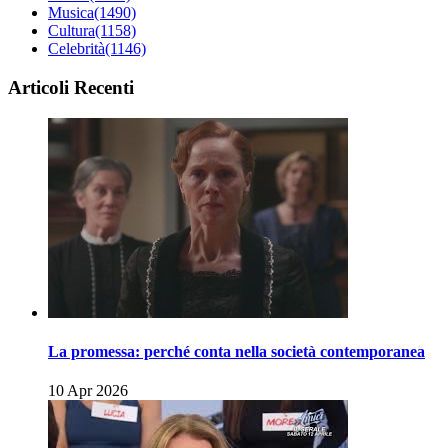
Musica
(1490)
Cultura
(1158)
Celebrità
(1146)
Articoli Recenti
La promessa: perché conta nella società contemporanea
10 Apr 2026