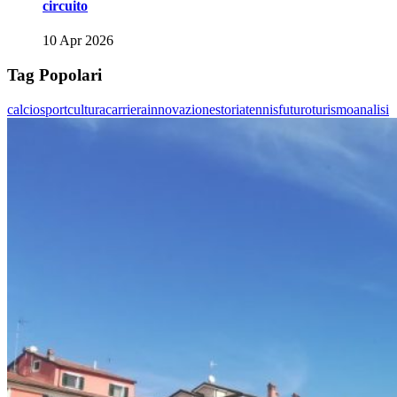
circuito
10 Apr 2026
Tag Popolari
calcio
sport
cultura
carriera
innovazione
storia
tennis
futuro
turismo
analisi