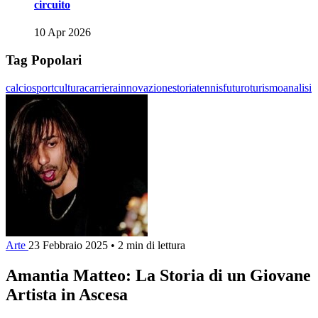
circuito
10 Apr 2026
Tag Popolari
calcio
sport
cultura
carriera
innovazione
storia
tennis
futuro
turismo
analisi
Arte
23 Febbraio 2025
•
2 min di lettura
Amantia Matteo: La Storia di un Giovane
Artista in Ascesa