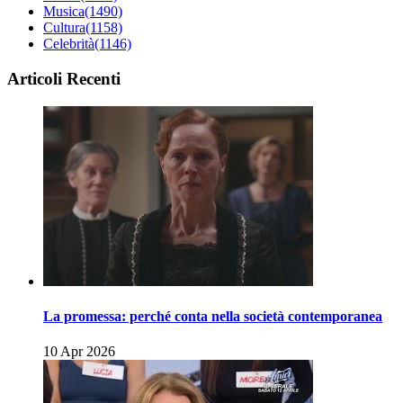
Musica
(1490)
Cultura
(1158)
Celebrità
(1146)
Articoli Recenti
La promessa: perché conta nella società contemporanea
10 Apr 2026