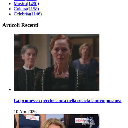
Musica
(1490)
Cultura
(1158)
Celebrità
(1146)
Articoli Recenti
La promessa: perché conta nella società contemporanea
10 Apr 2026