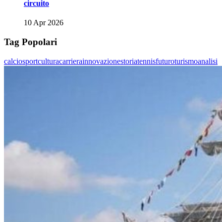
circuito
10 Apr 2026
Tag Popolari
calcio
sport
cultura
carriera
innovazione
storia
tennis
futuro
turismo
analisi