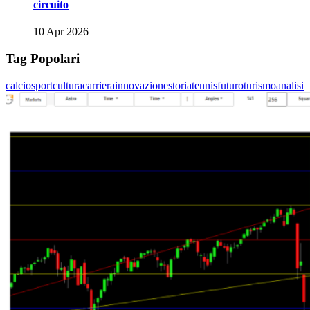
circuito
10 Apr 2026
Tag Popolari
calcio
sport
cultura
carriera
innovazione
storia
tennis
futuro
turismo
analisi