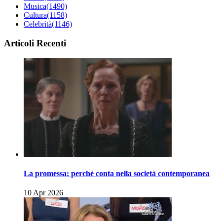
Musica
(1490)
Cultura
(1158)
Celebrità
(1146)
Articoli Recenti
La promessa: perché conta nella società contemporanea
10 Apr 2026