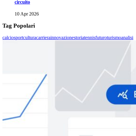
circuito
10 Apr 2026
Tag Popolari
calcio
sport
cultura
carriera
innovazione
storia
tennis
futuro
turismo
analisi