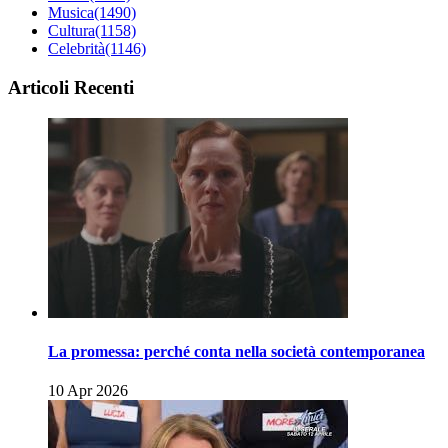
Musica
(1490)
Cultura
(1158)
Celebrità
(1146)
Articoli Recenti
La promessa: perché conta nella società contemporanea
10 Apr 2026