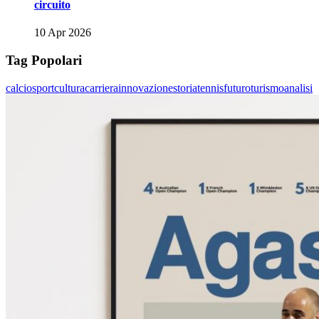
circuito
10 Apr 2026
Tag Popolari
calcio
sport
cultura
carriera
innovazione
storia
tennis
futuro
turismo
analisi