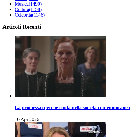
Musica
(1490)
Cultura
(1158)
Celebrità
(1146)
Articoli Recenti
La promessa: perché conta nella società contemporanea
10 Apr 2026