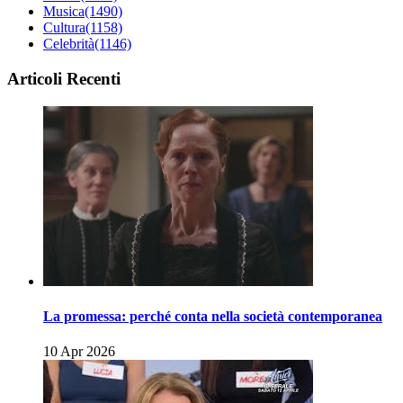
Musica
(1490)
Cultura
(1158)
Celebrità
(1146)
Articoli Recenti
La promessa: perché conta nella società contemporanea
10 Apr 2026