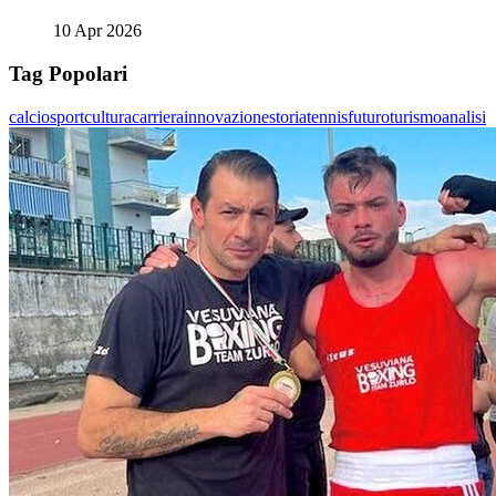
10 Apr 2026
Tag Popolari
calcio
sport
cultura
carriera
innovazione
storia
tennis
futuro
turismo
analisi