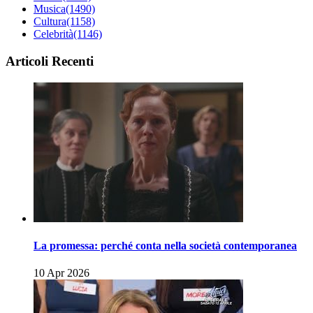
Musica
(1490)
Cultura
(1158)
Celebrità
(1146)
Articoli Recenti
La promessa: perché conta nella società contemporanea
10 Apr 2026