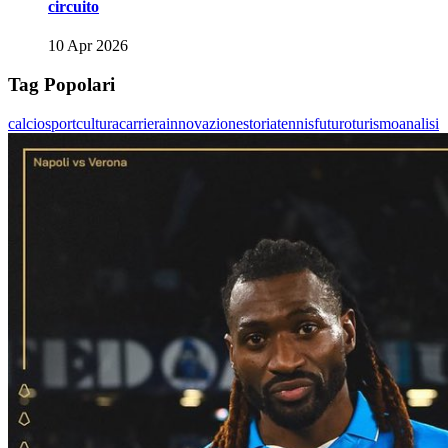
circuito
10 Apr 2026
Tag Popolari
calcio
sport
cultura
carriera
innovazione
storia
tennis
futuro
turismo
analisi