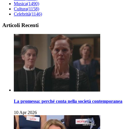
Musica
(1490)
Cultura
(1158)
Celebrità
(1146)
Articoli Recenti
La promessa: perché conta nella società contemporanea
10 Apr 2026