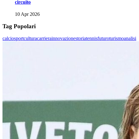
circuito
10 Apr 2026
Tag Popolari
calcio
sport
cultura
carriera
innovazione
storia
tennis
futuro
turismo
analisi