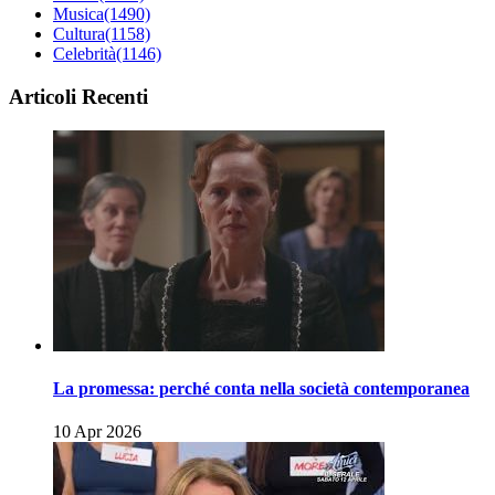
Musica
(1490)
Cultura
(1158)
Celebrità
(1146)
Articoli Recenti
La promessa: perché conta nella società contemporanea
10 Apr 2026