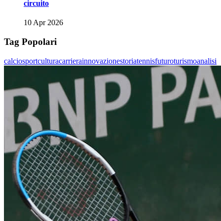
circuito
10 Apr 2026
Tag Popolari
calcio
sport
cultura
carriera
innovazione
storia
tennis
futuro
turismo
analisi