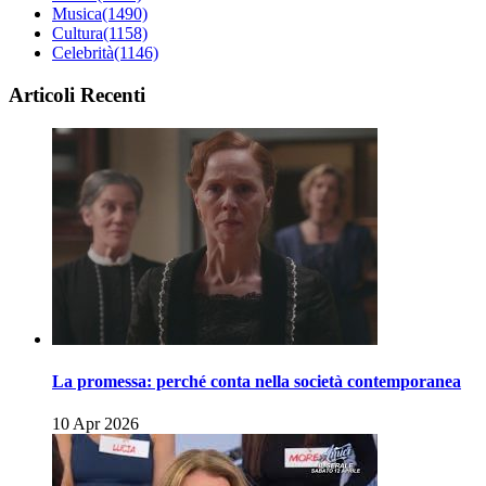
Musica
(1490)
Cultura
(1158)
Celebrità
(1146)
Articoli Recenti
La promessa: perché conta nella società contemporanea
10 Apr 2026