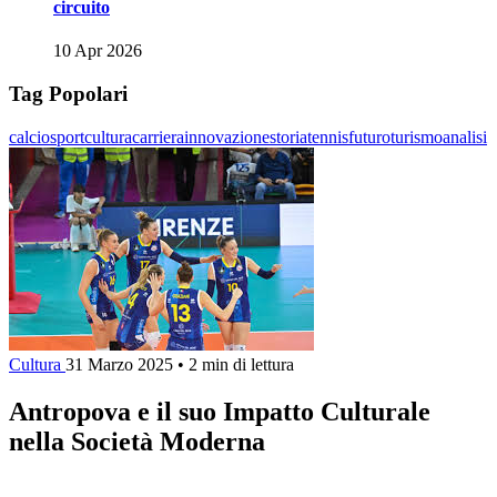
circuito
10 Apr 2026
Tag Popolari
calcio
sport
cultura
carriera
innovazione
storia
tennis
futuro
turismo
analisi
Cultura
31 Marzo 2025
•
2 min di lettura
Antropova e il suo Impatto Culturale
nella Società Moderna