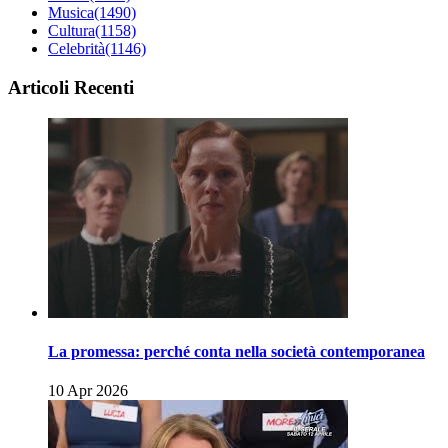
Musica
(1490)
Cultura
(1158)
Celebrità
(1146)
Articoli Recenti
La promessa: perché conta nella società contemporanea
10 Apr 2026