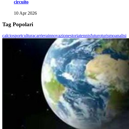
circuito
10 Apr 2026
Tag Popolari
calcio
sport
cultura
carriera
innovazione
storia
tennis
futuro
turismo
analisi