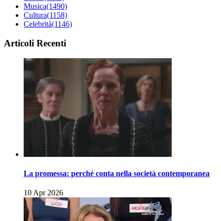
Musica
(1490)
Cultura
(1158)
Celebrità
(1146)
Articoli Recenti
La promessa: perché conta nella società contemporanea
10 Apr 2026