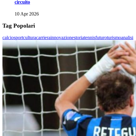
circuito
10 Apr 2026
Tag Popolari
calcio
sport
cultura
carriera
innovazione
storia
tennis
futuro
turismo
analisi