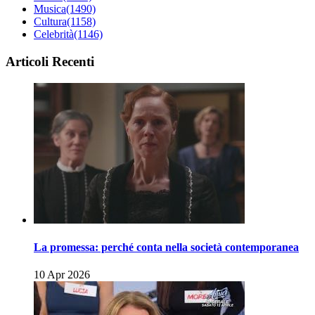
Musica
(1490)
Cultura
(1158)
Celebrità
(1146)
Articoli Recenti
La promessa: perché conta nella società contemporanea
10 Apr 2026