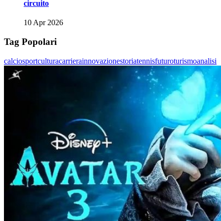
circuito
10 Apr 2026
Tag Popolari
calcio
sport
cultura
carriera
innovazione
storia
tennis
futuro
turismo
analisi