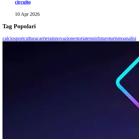
circuito
10 Apr 2026
Tag Popolari
calcio
sport
cultura
carriera
innovazione
storia
tennis
futuro
turismo
analisi