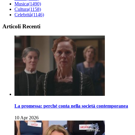
Musica
(1490)
Cultura
(1158)
Celebrità
(1146)
Articoli Recenti
La promessa: perché conta nella società contemporanea
10 Apr 2026