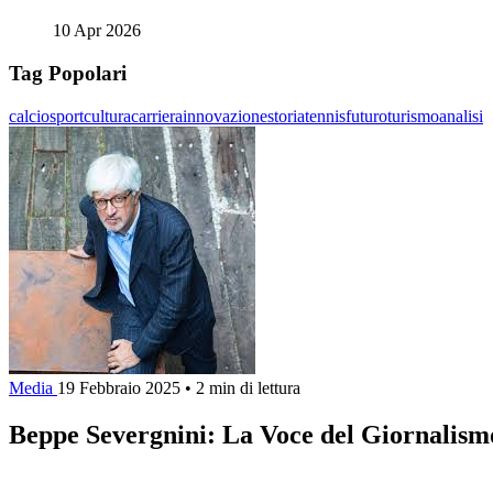
10 Apr 2026
Tag Popolari
calcio
sport
cultura
carriera
innovazione
storia
tennis
futuro
turismo
analisi
Media
19 Febbraio 2025
•
2 min di lettura
Beppe Severgnini: La Voce del Giornalismo