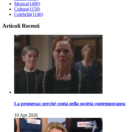
Musica
(1490)
Cultura
(1158)
Celebrità
(1146)
Articoli Recenti
La promessa: perché conta nella società contemporanea
10 Apr 2026