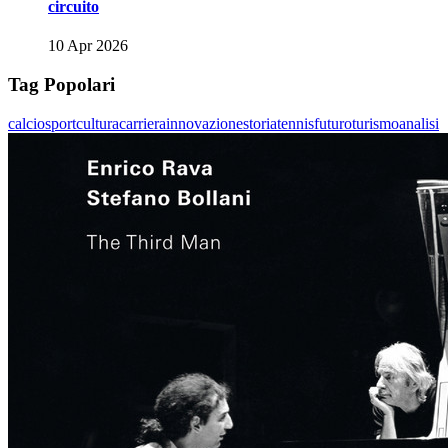
circuito
10 Apr 2026
Tag Popolari
calcio
sport
cultura
carriera
innovazione
storia
tennis
futuro
turismo
analisi