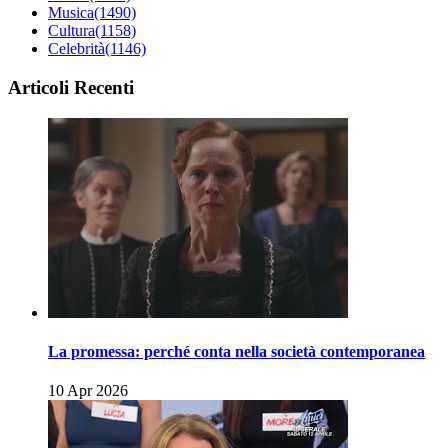
Musica
(1490)
Cultura
(1158)
Celebrità
(1146)
Articoli Recenti
La promessa: perché conta nella società contemporanea
10 Apr 2026