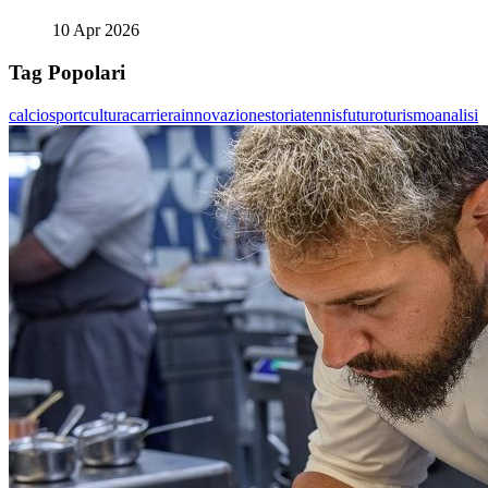
10 Apr 2026
Tag Popolari
calcio
sport
cultura
carriera
innovazione
storia
tennis
futuro
turismo
analisi