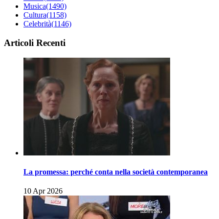
Musica
(1490)
Cultura
(1158)
Celebrità
(1146)
Articoli Recenti
La promessa: perché conta nella società contemporanea
10 Apr 2026