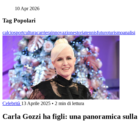
10 Apr 2026
Tag Popolari
calcio
sport
cultura
carriera
innovazione
storia
tennis
futuro
turismo
analisi
Celebrità
13 Aprile 2025
•
2 min di lettura
Carla Gozzi ha figli: una panoramica sulla 