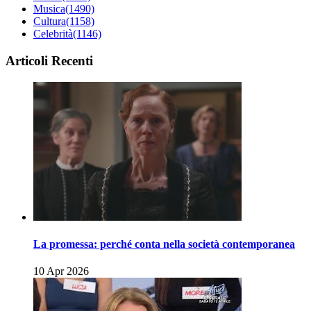
Musica
(1490)
Cultura
(1158)
Celebrità
(1146)
Articoli Recenti
La promessa: perché conta nella società contemporanea
10 Apr 2026