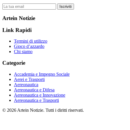
Iscriviti
Artein Notizie
Link Rapidi
Termini di utilizzo
Gioco d’azzardo
Chi siamo
Categorie
Accademia e Impegno Sociale
Aerei e Trasporti
Aereonautica
Aereonautica e Difesa
Aereonautica e Innovazione
Aereonautica e Trasporti
© 2026 Artein Notizie. Tutti i diritti riservati.