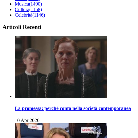
Musica
(1490)
Cultura
(1158)
Celebrità
(1146)
Articoli Recenti
La promessa: perché conta nella società contemporanea
10 Apr 2026