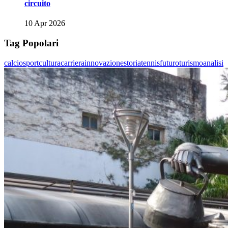
circuito
10 Apr 2026
Tag Popolari
calcio
sport
cultura
carriera
innovazione
storia
tennis
futuro
turismo
analisi