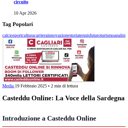
circuito
10 Apr 2026
Tag Popolari
calcio
sport
cultura
carriera
innovazione
storia
tennis
futuro
turismo
analisi
Media
19 Febbraio 2025
•
2 min di lettura
Casteddu Online: La Voce della Sardegna
Introduzione a Casteddu Online