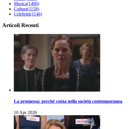
Musica
(1490)
Cultura
(1158)
Celebrità
(1146)
Articoli Recenti
La promessa: perché conta nella società contemporanea
10 Apr 2026