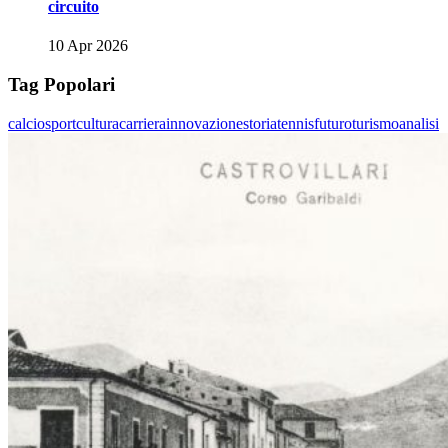
circuito
10 Apr 2026
Tag Popolari
calcio
sport
cultura
carriera
innovazione
storia
tennis
futuro
turismo
analisi