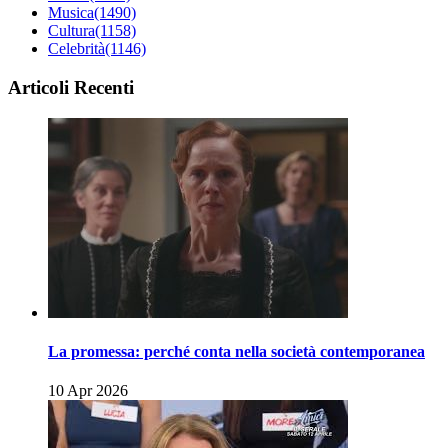
Musica
(1490)
Cultura
(1158)
Celebrità
(1146)
Articoli Recenti
La promessa: perché conta nella società contemporanea
10 Apr 2026