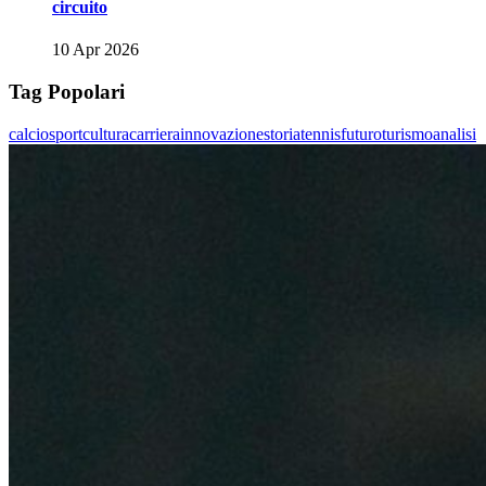
circuito
10 Apr 2026
Tag Popolari
calcio
sport
cultura
carriera
innovazione
storia
tennis
futuro
turismo
analisi