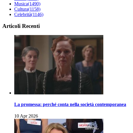
Musica
(1490)
Cultura
(1158)
Celebrità
(1146)
Articoli Recenti
La promessa: perché conta nella società contemporanea
10 Apr 2026