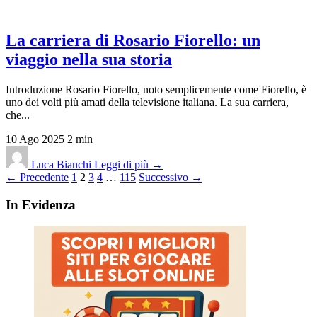
La carriera di Rosario Fiorello: un
viaggio nella sua storia
Introduzione Rosario Fiorello, noto semplicemente come Fiorello, è
uno dei volti più amati della televisione italiana. La sua carriera,
che...
10 Ago 2025
2 min
Luca Bianchi
Leggi di più →
Paginazione
← Precedente
1
2
3
4
…
115
Successivo →
degli
In Evidenza
articoli