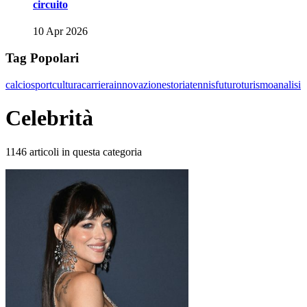
circuito
10 Apr 2026
Tag Popolari
calcio
sport
cultura
carriera
innovazione
storia
tennis
futuro
turismo
analisi
Celebrità
1146 articoli in questa categoria