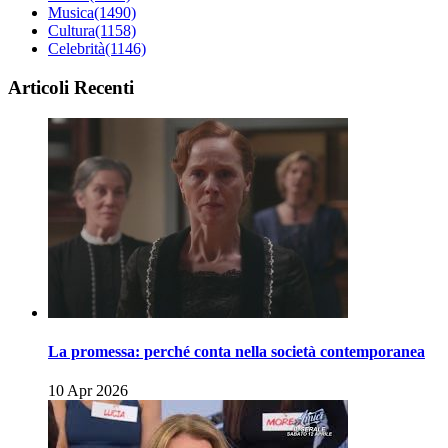
Musica
(1490)
Cultura
(1158)
Celebrità
(1146)
Articoli Recenti
La promessa: perché conta nella società contemporanea
10 Apr 2026