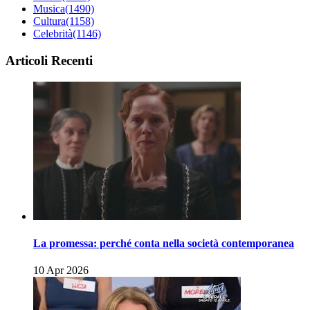
Musica
(1490)
Cultura
(1158)
Celebrità
(1146)
Articoli Recenti
La promessa: perché conta nella società contemporanea
10 Apr 2026