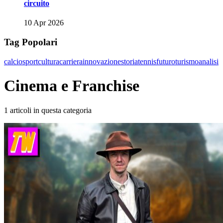
circuito
10 Apr 2026
Tag Popolari
calcio
sport
cultura
carriera
innovazione
storia
tennis
futuro
turismo
analisi
Cinema e Franchise
1 articoli in questa categoria