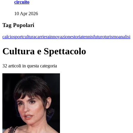
circuito
10 Apr 2026
Tag Popolari
calcio
sport
cultura
carriera
innovazione
storia
tennis
futuro
turismo
analisi
Cultura e Spettacolo
32 articoli in questa categoria