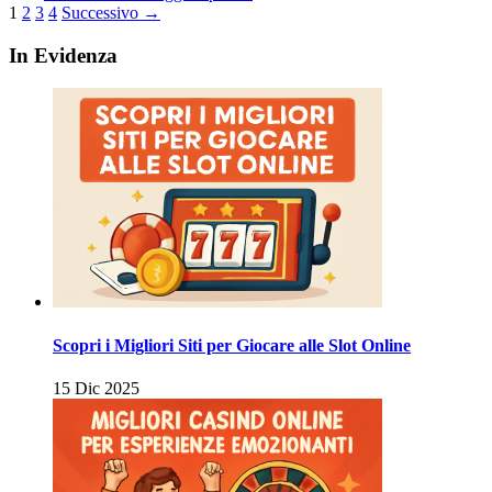
Paginazione
1
2
3
4
Successivo →
degli
In Evidenza
articoli
Scopri i Migliori Siti per Giocare alle Slot Online
15 Dic 2025