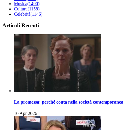
Musica
(1490)
Cultura
(1158)
Celebrità
(1146)
Articoli Recenti
La promessa: perché conta nella società contemporanea
10 Apr 2026