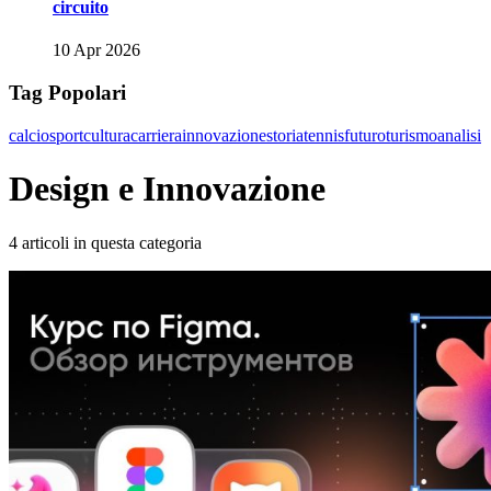
circuito
10 Apr 2026
Tag Popolari
calcio
sport
cultura
carriera
innovazione
storia
tennis
futuro
turismo
analisi
Design e Innovazione
4 articoli in questa categoria