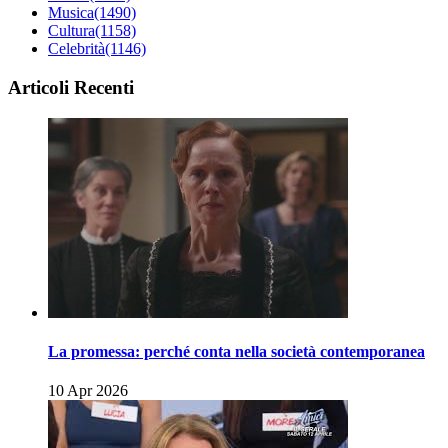
Musica
(1490)
Cultura
(1158)
Celebrità
(1146)
Articoli Recenti
La promessa: perché conta nella società contemporanea
10 Apr 2026