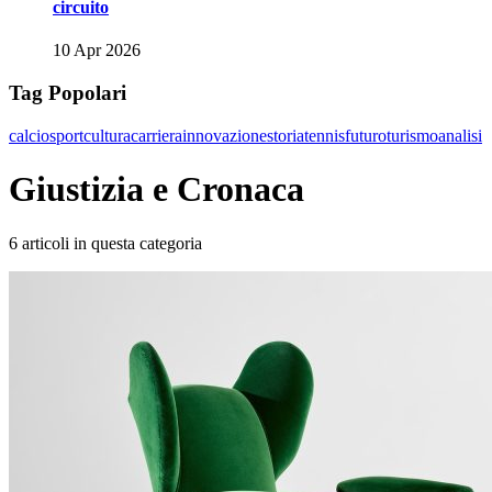
circuito
10 Apr 2026
Tag Popolari
calcio
sport
cultura
carriera
innovazione
storia
tennis
futuro
turismo
analisi
Giustizia e Cronaca
6 articoli in questa categoria