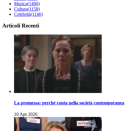
Musica
(1490)
Cultura
(1158)
Celebrità
(1146)
Articoli Recenti
La promessa: perché conta nella società contemporanea
10 Apr 2026