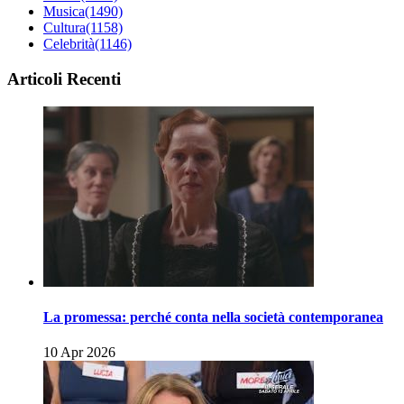
Musica
(1490)
Cultura
(1158)
Celebrità
(1146)
Articoli Recenti
La promessa: perché conta nella società contemporanea
10 Apr 2026