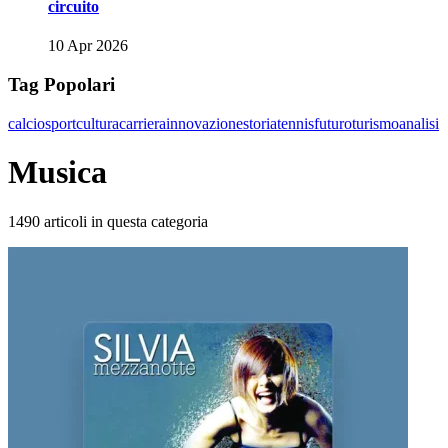
circuito
10 Apr 2026
Tag Popolari
calcio
sport
cultura
carriera
innovazione
storia
tennis
futuro
turismo
analisi
Musica
1490 articoli in questa categoria