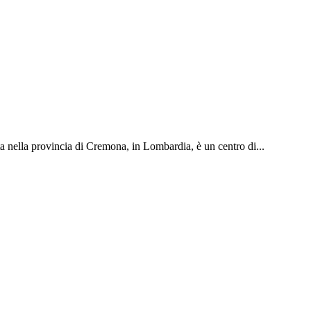
a nella provincia di Cremona, in Lombardia, è un centro di...