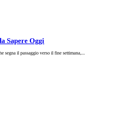
da Sapere Oggi
 segna il passaggio verso il fine settimana,...