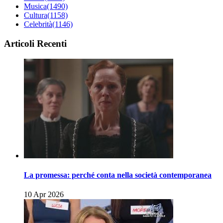
Musica
(1490)
Cultura
(1158)
Celebrità
(1146)
Articoli Recenti
La promessa: perché conta nella società contemporanea
10 Apr 2026