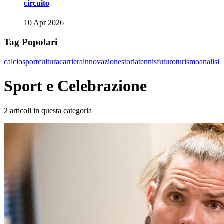
circuito
10 Apr 2026
Tag Popolari
calcio
sport
cultura
carriera
innovazione
storia
tennis
futuro
turismo
analisi
Sport e Celebrazione
2 articoli in questa categoria