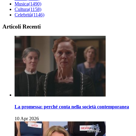
Musica
(1490)
Cultura
(1158)
Celebrità
(1146)
Articoli Recenti
La promessa: perché conta nella società contemporanea
10 Apr 2026