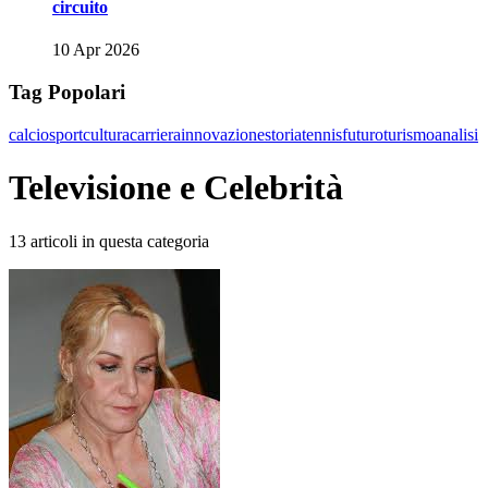
circuito
10 Apr 2026
Tag Popolari
calcio
sport
cultura
carriera
innovazione
storia
tennis
futuro
turismo
analisi
Televisione e Celebrità
13 articoli in questa categoria