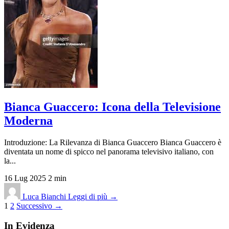
Bianca Guaccero: Icona della Televisione
Moderna
Introduzione: La Rilevanza di Bianca Guaccero Bianca Guaccero è
diventata un nome di spicco nel panorama televisivo italiano, con
la...
16 Lug 2025
2 min
Luca Bianchi
Leggi di più →
Paginazione
1
2
Successivo →
degli
In Evidenza