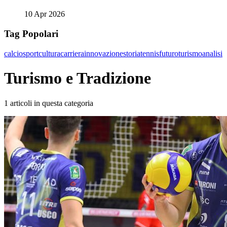
10 Apr 2026
Tag Popolari
calcio
sport
cultura
carriera
innovazione
storia
tennis
futuro
turismo
analisi
Turismo e Tradizione
1 articoli in questa categoria