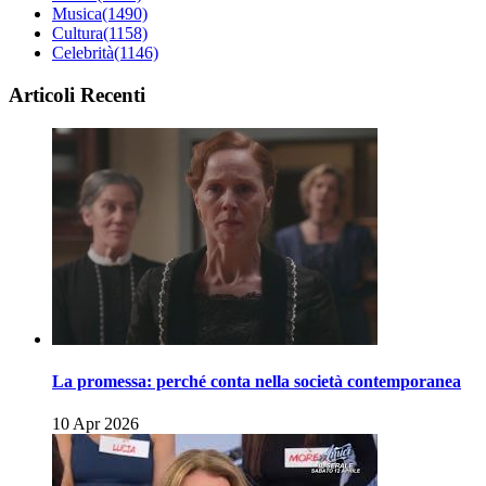
Musica
(1490)
Cultura
(1158)
Celebrità
(1146)
Articoli Recenti
La promessa: perché conta nella società contemporanea
10 Apr 2026