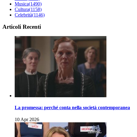
Musica
(1490)
Cultura
(1158)
Celebrità
(1146)
Articoli Recenti
La promessa: perché conta nella società contemporanea
10 Apr 2026