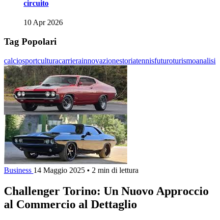
circuito
10 Apr 2026
Tag Popolari
calcio
sport
cultura
carriera
innovazione
storia
tennis
futuro
turismo
analisi
Business
14 Maggio 2025
•
2 min di lettura
Challenger Torino: Un Nuovo Approccio
al Commercio al Dettaglio