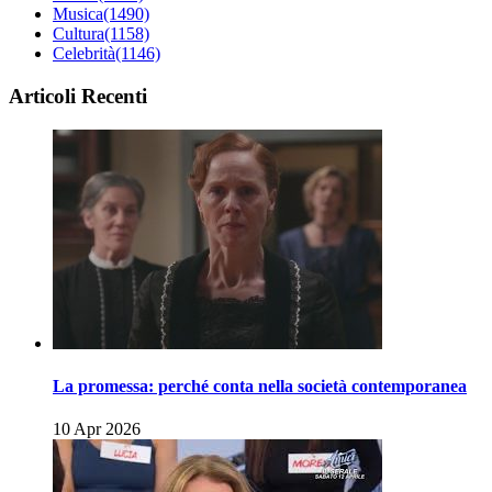
Musica
(1490)
Cultura
(1158)
Celebrità
(1146)
Articoli Recenti
La promessa: perché conta nella società contemporanea
10 Apr 2026