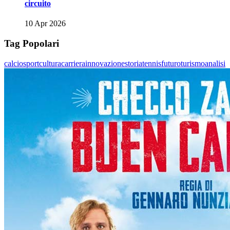
circuito
10 Apr 2026
Tag Popolari
calcio
sport
cultura
carriera
innovazione
storia
tennis
futuro
turismo
analisi