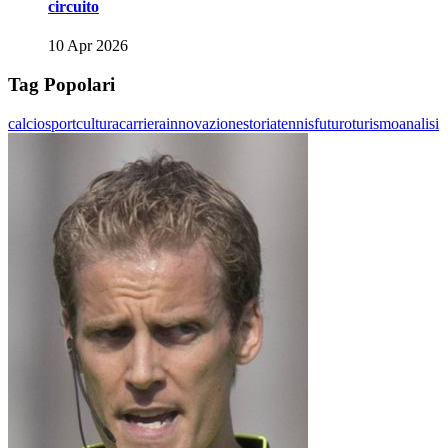
circuito
10 Apr 2026
Tag Popolari
calcio
sport
cultura
carriera
innovazione
storia
tennis
futuro
turismo
analisi