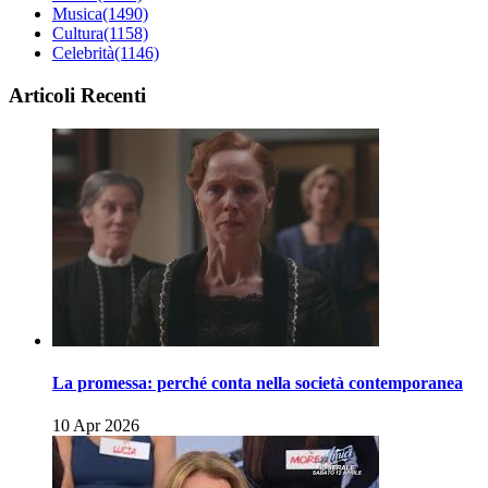
Musica
(1490)
Cultura
(1158)
Celebrità
(1146)
Articoli Recenti
La promessa: perché conta nella società contemporanea
10 Apr 2026