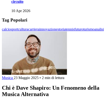
circuito
10 Apr 2026
Tag Popolari
calcio
sport
cultura
carriera
innovazione
storia
tennis
futuro
turismo
analisi
Musica
23 Maggio 2025
•
2 min di lettura
Chi è Dave Shapiro: Un Fenomeno della
Musica Alternativa