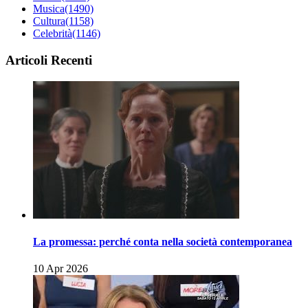
Musica
(1490)
Cultura
(1158)
Celebrità
(1146)
Articoli Recenti
La promessa: perché conta nella società contemporanea
10 Apr 2026